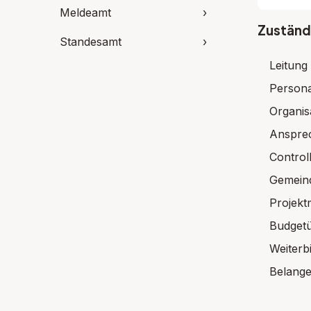
Meldeamt
›
Zuständi
Standesamt
›
Leitung
Persona
Organis
Ansprec
Controll
Gemein
Projek
Budgetü
Weiter
Belange