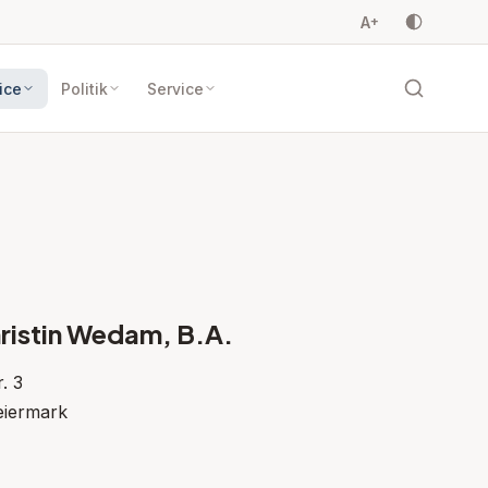
A
+
ice
Politik
Service
ristin Wedam, B.A.
. 3
eiermark