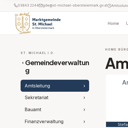
03843 2244
gde@st-michael-obersteiermark.gv.at
Home
HOME
BÜR
ST. MICHAEL I.O.
Am
Gemeindeverwaltun
‹
g
Amtsleitung
›
Sekretariat
›
Bauamt
›
Finanzverwaltung
›