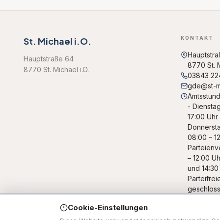
KONTAKT
St. Michael i.O.
Hauptstra
Hauptstraße 64
8770 St. M
8770 St. Michael i.O.
03843 22
gde@st-mi
Amtsstund
- Dienstag
17:00 Uhr 
Donnerstag
08:00 – 1
Parteienv
– 12:00 Uh
und 14:30 
Parteifre
geschloss
12:00 Uhr 
Cookie-Einstellungen