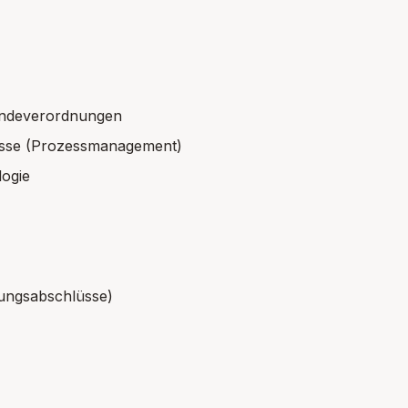
eindeverordnungen
nisse (Prozessmanagement)
logie
ungsabschlüsse)