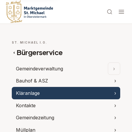
ST. MICHAEL I.O.
Bürgerservice
‹
Gemeindeverwaltung
›
Unterpu
Bauhof & ASZ
›
Kläranlage
›
Kontakte
›
Gemeindezeitung
›
Müllplan
›