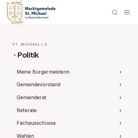
ST. MICHAEL I.O.
Politik
‹
Meine Bürgermeisterin
›
Gemeindevorstand
›
Gemeinderat
›
Referate
›
Fachausschüsse
›
Wahlen
›