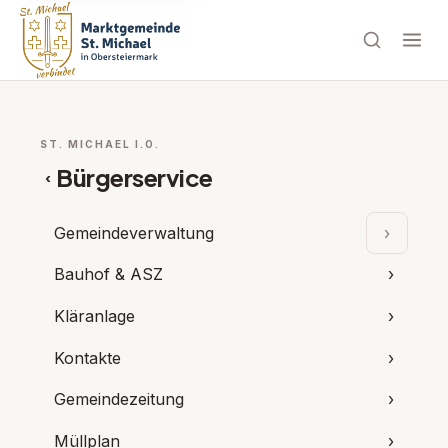
ST. MICHAEL I.O.
Bürgerservice
‹
Gemeindeverwaltung
›
Unterpu
Bauhof & ASZ
›
Kläranlage
›
Kontakte
›
Gemeindezeitung
›
Müllplan
›