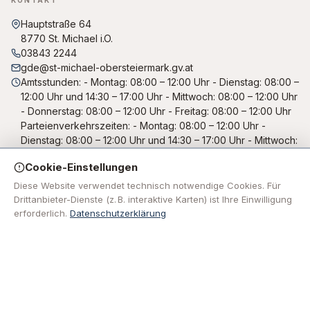
KONTAKT
Hauptstraße 64
8770 St. Michael i.O.
03843 2244
gde@st-michael-obersteiermark.gv.at
Amtsstunden: - Montag: 08:00 – 12:00 Uhr - Dienstag: 08:00 –
12:00 Uhr und 14:30 – 17:00 Uhr - Mittwoch: 08:00 – 12:00 Uhr
- Donnerstag: 08:00 – 12:00 Uhr - Freitag: 08:00 – 12:00 Uhr
Parteienverkehrszeiten: - Montag: 08:00 – 12:00 Uhr -
Dienstag: 08:00 – 12:00 Uhr und 14:30 – 17:00 Uhr - Mittwoch:
Parteifreier Tag (Gemeindeamt geschlossen) - Donnerstag:
Cookie-Einstellungen
08:00 – 12:00 Uhr - Freitag: 08:00 – 12:00 Uhr
Diese Website verwendet technisch notwendige Cookies. Für
Drittanbieter-Dienste (z. B. interaktive Karten) ist Ihre Einwilligung
NAVIGATION
erforderlich.
Datenschutzerklärung
Impressum
Datenschutzerklärung
Jugendschutzerklärung
RECHTLICHES