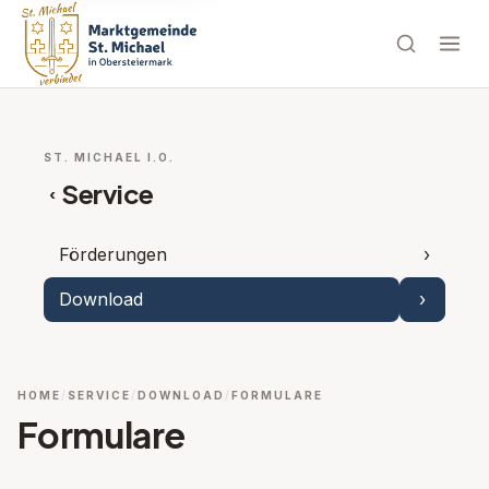
ST. MICHAEL I.O.
Service
‹
Förderungen
›
Download
›
Unterpu
HOME
SERVICE
DOWNLOAD
FORMULARE
Formulare