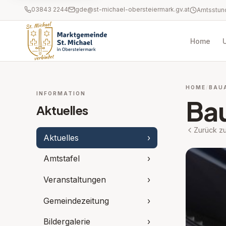
03843 2244
gde@st-michael-obersteiermark.gv.at
Home
HOME
BAU
INFORMATION
Ba
Aktuelles
Zurück zu
Aktuelles
›
Amtstafel
›
Veranstaltungen
›
Gemeindezeitung
›
Bildergalerie
›