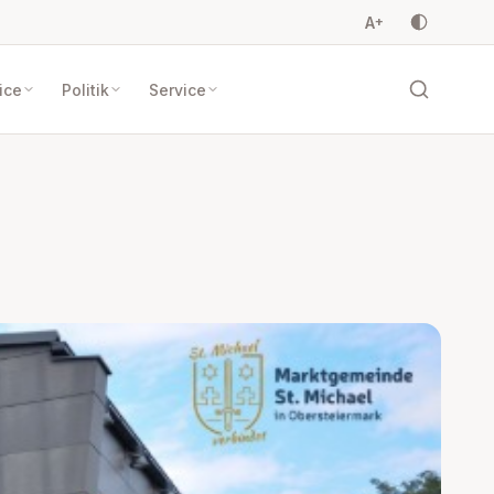
A
+
ice
Politik
Service