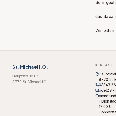
Sehr geeh
das Bauamt
Wir bitten
KONTAKT
St. Michael i.O.
Hauptstra
Hauptstraße 64
8770 St. M
8770 St. Michael i.O.
03843 22
gde@st-mi
Amtsstund
- Dienstag
17:00 Uhr 
Donnerstag