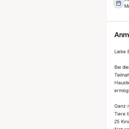
Mi
Anme
Liebe 
Bei di
Teilna
Hausti
ermögl
Ganz n
Tiere 
25 Kin