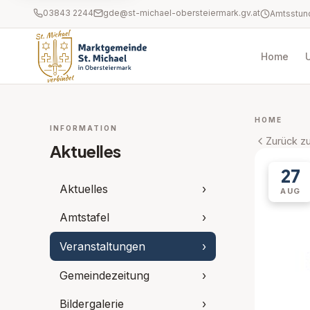
03843 2244
gde@st-michael-obersteiermark.gv.at
Home
HOME
INFORMATION
Zurück zu
Aktuelles
27
Aktuelles
›
AUG
Amtstafel
›
Veranstaltungen
›
Gemeindezeitung
›
Bildergalerie
›