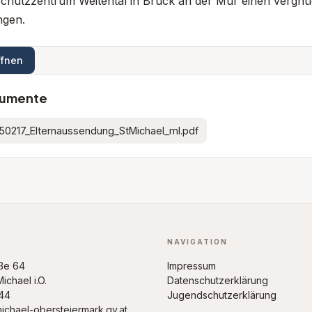
chutzzentrum Weitental in Bruck an der Mur einen vergnüg
ngen.
ffnen
umente
50217_Elternaussendung_StMichael_ml.pdf
NAVIGATION
ße 64
Impressum
ichael i.O.
Datenschutzerklärung
44
Jugendschutzerklärung
chael-obersteiermark.gv.at