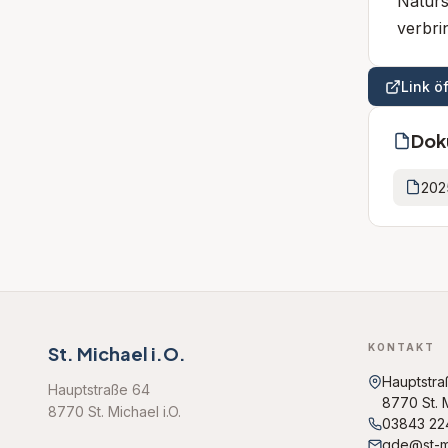
Naturs
verbri
Link ö
Dok
202
KONTAKT
St. Michael i.O.
Hauptstra
Hauptstraße 64
8770 St. M
8770 St. Michael i.O.
03843 22
gde@st-mi