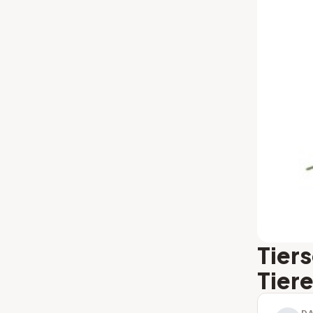
Tier
Tier
D