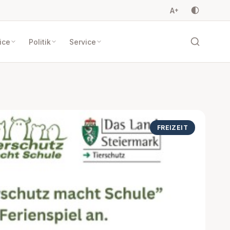
A
+
ice
Politik
Service
FREIZEIT